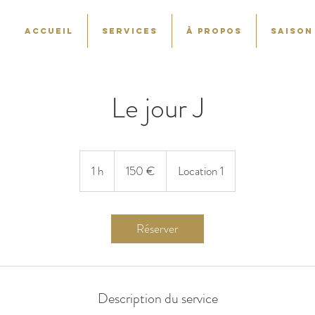
Accueil
Services
À propos
SAISON 
Le jour J
150
euros
1 h
1
150 €
Location 1
Réserver
Description du service