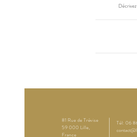
Décrivez 
81 Rue de Trévise
Tél: 06 8
59 000 Lille,
contact@l
France