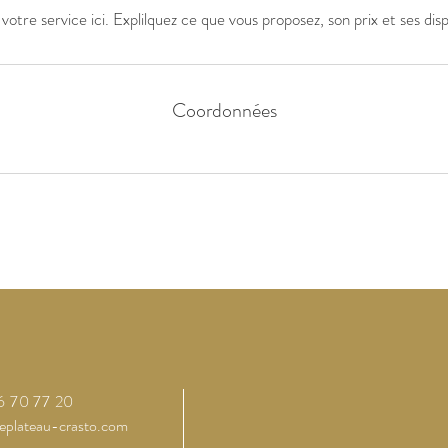
votre service ici. Explilquez ce que vous proposez, son prix et ses dispo
Coordonnées
6 70 77 20
eplateau-crasto.com